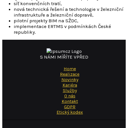
síť konvenčních tratí,
nová technická řešení a technologie v železniční
infrastruktuře a železniční dopravě,
pilotní projekty BIM na SŽDC,
implementace ERTMS v podmínkách České
republiky.
S NÁMI MÍŘÍTE VPŘED
Home
Realizace
Novinky
Kariéra
Služby
O nás
Kontakt
GDPR
Etický kodex