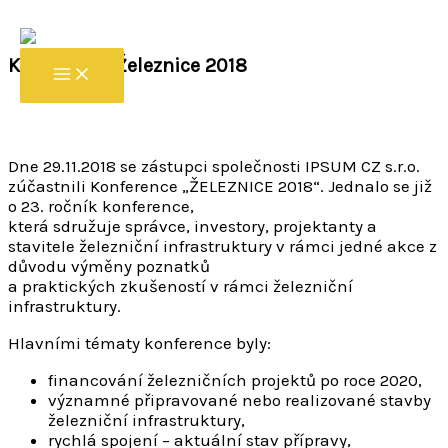
Přeskočit na obsah
/
Nezařazené
/ Napsal
ipsum
Konference Železnice 2018
Dne 29.11.2018 se zástupci společnosti IPSUM CZ s.r.o.
zúčastnili Konference „ŽELEZNICE 2018“. Jednalo se již
o 23. ročník konference,
která sdružuje správce, investory, projektanty a
stavitele železniční infrastruktury v rámci jedné akce z
důvodu výměny poznatků
a praktických zkušeností v rámci železniční
infrastruktury.
Hlavními tématy konference byly:
financování železničních projektů po roce 2020,
významné připravované nebo realizované stavby
železniční infrastruktury,
rychlá spojení – aktuální stav přípravy,