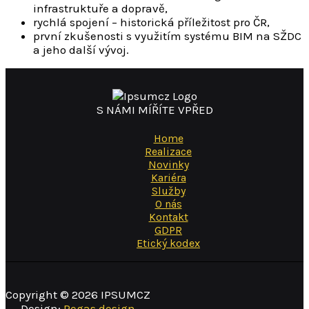
infrastruktuře a dopravě,
rychlá spojení – historická příležitost pro ČR,
první zkušenosti s využitím systému BIM na SŽDC
a jeho další vývoj.
S NÁMI MÍŘÍTE VPŘED
Home
Realizace
Novinky
Kariéra
Služby
O nás
Kontakt
GDPR
Etický kodex
Copyright © 2026 IPSUMCZ
Design:
Pegas design