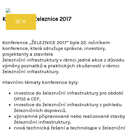
Přeskočit na obsah
/
Nezařazené
/ Napsal
ipsum
Konference Železnice 2017
Konference „ŽELEZNICE 2017“ byla 22. ročníkem
konference, která sdružuje správce, investory,
projektanty a stavitele
železniční infrastruktury v rámci jedné akce z důvodu
výměny poznatků a praktických zkušeností v rámci
železniční infrastruktury.
Hlavními tématy konference byly:
investice do železniční infrastruktury pro období
OPD2 a CEF,
investice do železniční infrastruktury z pohledu
železničních dopravců,
významné připravované nebo realizované stavby
železniční infrastruktury,
nová technická řešení a technologie v železniční