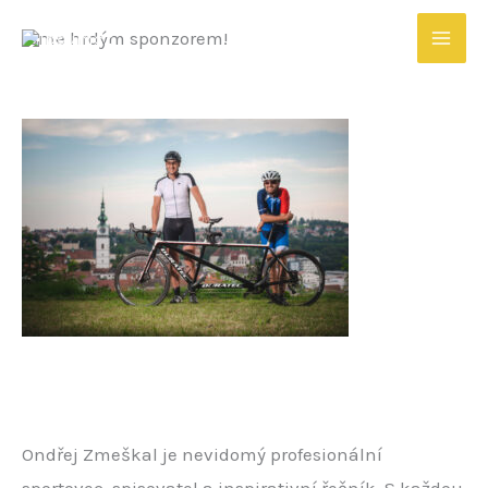
/
Nezařazené
/ Napsal
ipsum
Přeskočit
Jsme hrdým sponzorem!
na
obsah
Ondřej Zmeškal je nevidomý profesionální