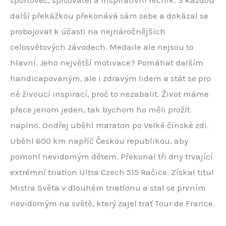
sportovec, spisovatel a inspirativní řečník. S každou
další překážkou překonává sám sebe a dokázal se
probojovat k účasti na nejnáročnějších
celosvětových závodech. Medaile ale nejsou to
hlavní. Jeho největší motivace? Pomáhat dalším
handicapovaným, ale i zdravým lidem a stát se pro
ně živoucí inspirací, proč to nezabalit. Život máme
přece jenom jeden, tak bychom ho měli prožít
naplno. Ondřej uběhl maraton po Velké čínské zdi.
Uběhl 600 km napříč Českou republikou, aby
pomohl nevidomým dětem. Překonal tři dny trvající
extrémní triatlon Ultra Czech 515 Račice. Získal titul
Mistra Světa v dlouhém triatlonu a stal se prvním
nevidomým na světě, který zajel trať Tour de France.